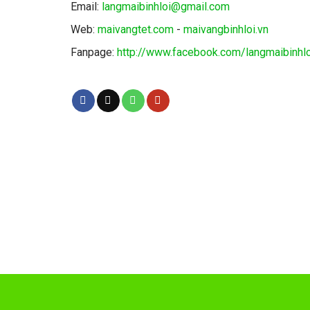
Email:
langmaibinhloi@gmail.com
Web:
maivangtet.com
-
maivangbinhloi.vn
Fanpage:
http://www.facebook.com/langmaibinhlo