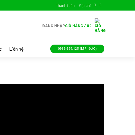
Thanh toán
Địa chỉ
ĐĂNG NHẬP
GIỎ HÀNG /
0
₫
c
Liên hệ
0989.699.125 (MR. ĐỨC)