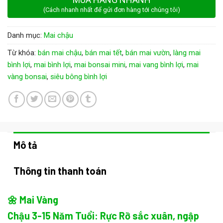
(Cách nhanh nhất để gửi đơn hàng tới chúng tôi)
Danh mục:
Mai chậu
Từ khóa:
bán mai chậu
,
bán mai tết
,
bán mai vườn
,
làng mai
bình lợi
,
mai bình lợi
,
mai bonsai mini
,
mai vang bình lợi
,
mai
vàng bonsai
,
siêu bông bình lợi
Mô tả
Thông tin thanh toán
🌼 Mai Vàng
Chậu 3-15 Năm Tuổi: Rực Rỡ sắc xuân, ngập