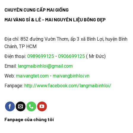
CHUYÊN CUNG CẤP MAI GIỐNG
MAI VÀNG SỈ & LẺ - MAI NGUYÊN LIỆU BÔNG ĐẸP
Địa chỉ: 852 đường Vườn Thơm, ấp 3 xã Bình Lợi, huyện Bình
Chánh, TP HCM
Điện thoại:
0989699125
-
0906699125
( Mr Đức)
Email:
langmaibinhloi@gmail.com
Web:
maivangtet.com
-
maivangbinhloi.vn
Fanpage:
http://www.facebook.com/langmaibinhloi/
Fanpage của chúng tôi