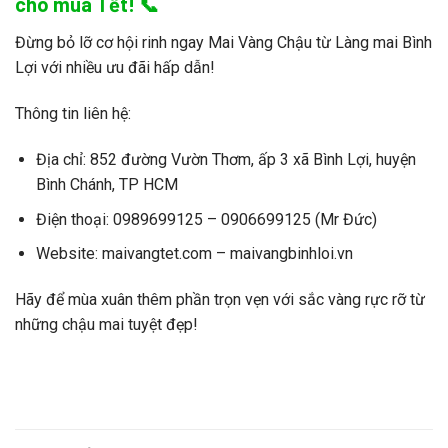
cho mùa Tết! 📞
Đừng bỏ lỡ cơ hội rinh ngay
Mai Vàng Chậu
từ
Làng mai Bình
Lợi
với nhiều ưu đãi hấp dẫn!
Thông tin liên hệ:
Địa chỉ:
852 đường Vườn Thơm, ấp 3 xã Bình Lợi, huyện
Bình Chánh, TP HCM
Điện thoại:
0989699125 – 0906699125 (Mr Đức)
Website:
maivangtet.com – maivangbinhloi.vn
Hãy để mùa xuân thêm phần trọn vẹn với sắc vàng rực rỡ từ
những chậu mai tuyệt đẹp!