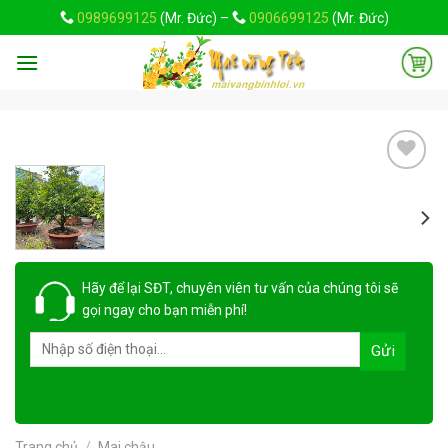
Skip
0989699125
(Mr. Đức) –
0906699125
(Mr. Đức)
to
content
Add to
wishlist
Hãy để lại
SĐT, chuyên viên tư vấn
của chúng tôi sẽ
gọi ngay cho bạn
miễn phí!
Trang chủ
/
Mai chậu