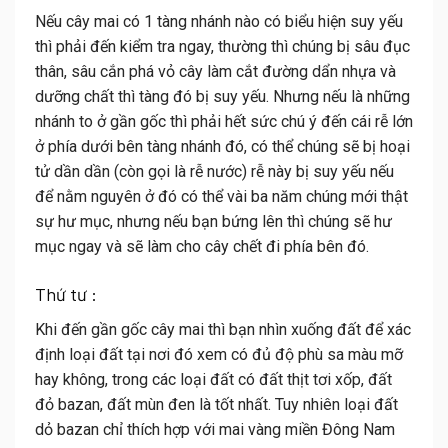
Nếu cây mai có 1 tàng nhánh nào có biểu hiện suy yếu
thì phải đến kiểm tra ngay, thường thì chúng bị sâu đục
thân, sâu cắn phá vỏ cây làm cắt đường dẩn nhựa và
dưỡng chất thì tàng đó bị suy yếu. Nhưng nếu là những
nhánh to ở gần gốc thì phải hết sức chú ý đến cái rễ lớn
ở phía dưới bên tàng nhánh đó, có thể chúng sẽ bị hoại
tử dần dần (còn gọi là rễ nước) rễ này bị suy yếu nếu
để nằm nguyên ở đó có thể vài ba năm chúng mới thật
sự hư mục, nhưng nếu bạn bứng lên thì chúng sẽ hư
mục ngay và sẽ làm cho cây chết đi phía bên đó.
Thứ tư :
Khi đến gần gốc
cây mai
thì bạn nhìn xuống đất để xác
định loại đất tại nơi đó xem có đủ độ phù sa màu mỡ
hay không, trong các loại đất có đất thịt tơi xốp, đất
đỏ bazan, đất mùn đen là tốt nhất. Tuy nhiên loại đất
dỏ bazan chỉ thích hợp với mai vàng miền Đông Nam