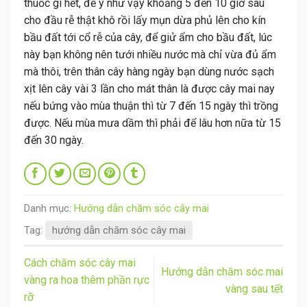
thuốc gì hết, để y như vậy khoảng 5 đến 10 giờ sau
cho đầu rễ thật khô rồi lấy mụn dừa phủ lên cho kín
bầu đất tới cổ rễ của cây, để giử ẩm cho bầu đất, lúc
này bạn không nên tưới nhiều nước mà chỉ vừa đủ ẩm
mà thôi, trên thân cây hàng ngày bạn dùng nước sạch
xịt lên cây vài 3 lần cho mát thân là được cây mai nay
nếu bứng vào mùa thuận thì từ 7 đến 15 ngày thì trồng
được. Nếu mùa mưa dầm thì phải để lâu hơn nữa từ 15
đến 30 ngày.
Danh mục:
Hướng dẫn chăm sóc cây mai
Tag:
hướng dẫn chăm sóc cây mai
Cách chăm sóc cây mai
Hướng dẫn chăm sóc mai
vàng ra hoa thêm phần rực
vàng sau tết
rỡ