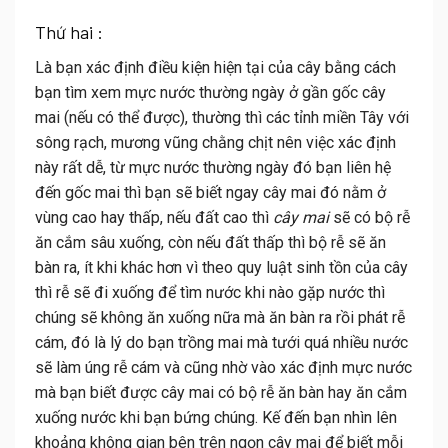
Thứ hai :
Là bạn xác định điều kiện hiện tại của cây bằng cách
bạn tìm xem mực nước thường ngày ở gần gốc
cây
mai
(nếu có thể được), thường thì các tỉnh miền Tây với
sông rạch, mương vũng chằng chịt nên việc xác định
này rất dễ, từ mực nước thường ngày đó bạn liên hệ
đến gốc mai thì bạn sẽ biết ngay cây mai đó nằm ở
vùng cao hay thấp, nếu đất cao thì
cây mai
sẽ có bộ rễ
ăn cắm sâu xuống, còn nếu đất thấp thì bộ rễ sẽ ăn
bàn ra, ít khi khác hơn vì theo quy luật sinh tồn của cây
thì rễ sẽ đi xuống để tìm nước khi nào gặp nước thì
chúng sẽ không ăn xuống nữa mà ăn bàn ra rồi phát rễ
cám, đó là lý do bạn trồng mai mà tưới quá nhiều nước
sẽ làm úng rễ cám và cũng nhờ vào xác định mực nước
mà bạn biết được cây mai có bộ rễ ăn bàn hay ăn cắm
xuống nước khi bạn bứng chúng. Kế đến bạn nhìn lên
khoảng không gian bên trên ngọn cây mai để biết mỗi