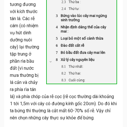
Thứ ba :
tương đương
Thứ tư :
với kích thước
Bứng vào lúc cây mai ngừng
tán lá. Các rễ
sinh trưởng
cám (có nhiệm
Nhận định dáng thế của cây
mai :
vụ hút dinh
Loại bỏ một số cành thừa
dưỡng nuôi
Đào đất cắt rễ
cây) lại thường
Bó bầu đất đưa cây mai lên
tập trung ở
Xử lý cây nguyên liệu
phần rìa bầu
Thứ nhất:
đất (vì nước
Thứ hai:
mưa thường bị
Cuối cùng:
lá cản và chảy
ra phía rìa tán
lá) và phía chóp của rễ cọc (rễ cọc thường dài khoảng
1 tới 1,5m với cây có đường kính gốc 20cm). Do đó khi
ta bứng thì thường là cắt mất 60-70% số rễ. Vậy chỉ
nên chọn những cây thực sự khỏe để bứng.