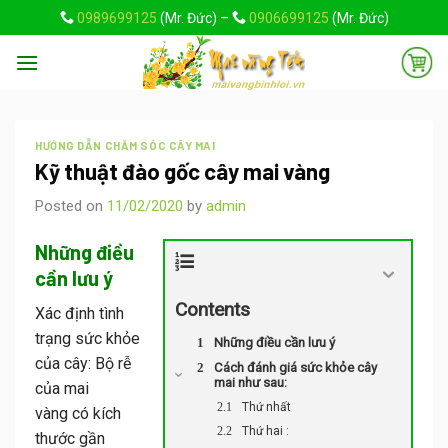
Skip
0989699125
(Mr. Đức) –
0906699125
(Mr. Đức)
to
content
HƯỚNG DẪN CHĂM SÓC CÂY MAI
Kỹ thuật đào gốc cây mai vàng
Posted on
11/02/2020
by
admin
Những điều
cần lưu ý
Contents
Xác định tình
trạng sức khỏe
Những điều cần lưu ý
của cây: Bộ rễ
Cách đánh giá sức khỏe cây
mai như sau:
của
mai
Thứ nhất
vàng
có kích
Thứ hai :
thước gần