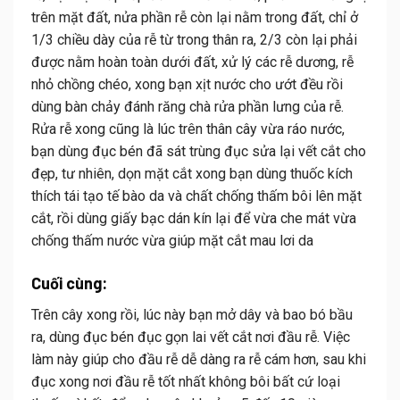
trên mặt đất, nửa phần rễ còn lại nằm trong đất, chỉ ở
1/3 chiều dày của rễ từ trong thân ra, 2/3 còn lại phải
được nằm hoàn toàn dưới đất, xử lý các rễ dương, rễ
nhỏ chồng chéo, xong bạn xịt nước cho ướt đều rồi
dùng bàn chảy đánh răng chà rửa phần lưng của rễ.
Rửa rễ xong cũng là lúc trên thân cây vừa ráo nước,
bạn dùng đục bén đã sát trùng đục sửa lại vết cắt cho
đẹp, tư nhiên, dọn mặt cắt xong bạn dùng thuốc kích
thích tái tạo tế bào da và chất chống thấm bôi lên mặt
cắt, rồi dùng giấy bạc dán kín lại để vừa che mát vừa
chống thấm nước vừa giúp mặt cắt mau lơi da
Cuối cùng:
Trên cây xong rồi, lúc này bạn mở dây và bao bó bầu
ra, dùng đục bén đục gọn lai vết cắt nơi đầu rễ. Việc
làm này giúp cho đầu rễ dễ dàng ra rễ cám hơn, sau khi
đục xong nơi đầu rễ tốt nhất không bôi bất cứ loại