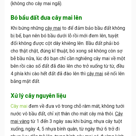
(không cho cây mai ngã).
Bó bầu đất đưa cây mai lên
Khi bứng những
cây mai
to để đảm bảo bầu đất không
bị bể, bạn nên bó bầu dưới lỗ rồi mới đem lên, tuyệt
đối không được cột dây khiêng lên. Bầu đất phải bó
cho thật chặt, đúng kĩ thuật, bó xong sẽ không còn sợ
bễ bầu nữa, lúc đó bạn chỉ cần nghiêng
cây mai
về một
bên rồi cào số đất đã đào lên cho trở xuống từ từ, đều
4 phía khi cào hết đất đã đào lên thì
cây mai
sẽ nổi lên
bằng mặt đất.
Xử lý cây nguyên liệu
Cây mai
đem về đưa vô trong chỗ râm mát, không tưới
nước vô bầu đất, chỉ xịt thân cho mát cây mà thôi.
Cây
mai vàng
từ 1 đến 3 ngày sau khi bứng, nhựa cây tuột
xuống, ngày 4, 5 nhựa bình quân, từ ngày thứ 6 trở đi