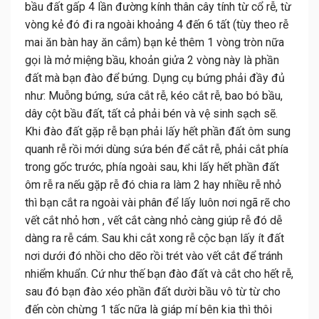
bầu đất gấp 4 lần đường kính thân cây tính từ cổ rễ, từ
vòng kẻ đó đi ra ngoài khoảng 4 đến 6 tất (tùy theo rễ
mai ăn bàn hay ăn cắm) bạn kẻ thêm 1 vòng tròn nữa
gọi là mở miệng bầu, khoản giửa 2 vòng này là phần
đất mà bạn đào để bứng. Dụng cụ bứng phải đầy đủ
như: Muỗng bứng, sứa cắt rễ, kéo cắt rễ, bao bó bầu,
dây cột bầu đất, tất cả phải bén và vệ sinh sạch sẽ.
Khi đào đất gặp rễ bạn phải lấy hết phần đất ôm sung
quanh rễ rồi mới dùng sứa bén để cắt rễ, phải cắt phía
trong gốc trước, phía ngoài sau, khi lấy hết phần đất
ôm rễ ra nếu gặp rễ đó chia ra làm 2 hay nhiều rễ nhỏ
thì bạn cắt ra ngoài vài phân để lấy luôn nơi ngã rẽ cho
vết cắt nhỏ hơn , vết cắt càng nhỏ càng giúp rễ đó dễ
dàng ra rễ cám. Sau khi cắt xong rễ cộc bạn lấy ít đất
nơi dưới đó nhồi cho dẽo rồi trét vào vết cắt để tránh
nhiểm khuẩn. Cứ như thế bạn đào đất và cắt cho hết rễ,
sau đó bạn đào xéo phần đất dười bầu vô từ từ cho
đến còn chừng 1 tấc nữa là giáp mí bên kia thì thôi