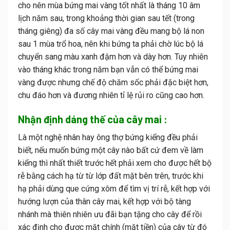
cho nên mùa bứng mai vàng tốt nhất là tháng 10 âm
lịch năm sau, trong khoảng thời gian sau tết (trong
tháng giêng) đa số cây mai vàng đều mang bộ lá non
sau 1 mùa trổ hoa, nên khi bứng ta phải chờ lúc bộ lá
chuyển sang màu xanh đậm hơn và dày hơn. Tuy nhiên
vào tháng khác trong năm bạn vẫn có thể bứng mai
vàng được nhưng chế độ chăm sốc phải đặc biệt hơn,
chu đáo hơn và đương nhiên tỉ lệ rủi ro cũng cao hơn.
Nhận định dáng thế của cây mai :
Là một nghệ nhân hay ông thợ bứng kiểng đều phải
biết, nếu muốn bứng một cây nào bất cứ đem về làm
kiểng thì nhất thiết trước hết phải xem cho được hết bộ
rễ bằng cách hạ từ từ lớp đất mặt bên trên, trước khi
hạ phải dùng que cứng xôm để tìm vị trí rễ, kết hợp với
hướng lượn của thân
cây mai
, kết hợp với bộ tàng
nhánh mà thiên nhiên ưu đãi bạn tặng cho cây để rồi
xác định cho được mặt chính (mặt tiền) của cây từ đó