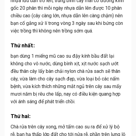
nhựa lưu dẫn trở lên, trung bình
cây mai
có đường kính
gốc 20 phân thì mỗi ngày nhựa dẫn lên được 10 phân
chiều cao (cây càng lớn, nhựa dẫn lên càng chậm) nên
bạn cố gắng xử lí trong vòng 3 ngày sau khi bứng còn
việc trồng thì không nên trồng sớm quá.
Thứ nhất:
bạn dùng 1 miếng mũ cao su đậy kính bầu đất lại
không cho vô nước, dùng bình xịt, xịt nước sạch ướt
đều thân cây lấy bàn chải nylon chà rửa sach sẽ thân
cây, vừa làm cho cây sạch đẹp, vừa loại bỏ các nấm
bệnh, vừa kích thích những mắt ngủ trên cây sau mấy
mươi năm bị rêu che lấp, nay có điều kiện quang hợp
với ánh sáng để phát triển chồi.
Thứ hai:
Chà rửa trên cây xong, mở tấm cao su ra để xử lý bộ
rễ, bạn hạ thấp lớp đất cho tới nửa rễ, phần trên lưng lộ