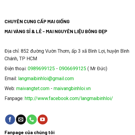
CHUYÊN CUNG CẤP MAI GIỐNG
MAI VÀNG SỈ & LẺ - MAI NGUYÊN LIỆU BÔNG ĐẸP
Địa chỉ: 852 đường Vườn Thơm, ấp 3 xã Bình Lợi, huyện Bình
Chánh, TP HCM
Điện thoại:
0989699125
-
0906699125
( Mr Đức)
Email:
langmaibinhloi@gmail.com
Web:
maivangtet.com
-
maivangbinhloi.vn
Fanpage:
http://www.facebook.com/langmaibinhloi/
Fanpage của chúng tôi